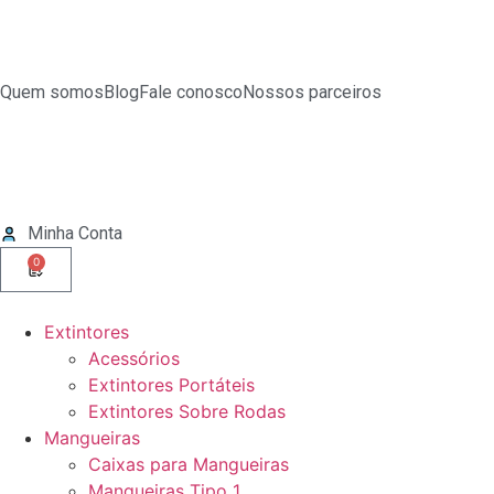
Quem somos
Blog
Fale conosco
Nossos parceiros
Minha Conta
0
Extintores
Acessórios
Extintores Portáteis
Extintores Sobre Rodas
Mangueiras
Caixas para Mangueiras
Mangueiras Tipo 1