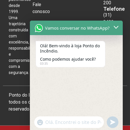
200
Fale
desde
Telefone
conosco
1999.
(31)
Uma
3492-
trajetória
Vamos conversar no WhatsApp?
3004
construída
com
excelência,
Olá! Bem-vindo à loja Ponto do
responsabilidade
Incêndio.
e
Como podemos ajudar você?
compromisso
03:35
com a
segurança.
Ponto do Incêndio 2026,
todos os direitos
reservados
undefine
"+chaty_settings.lang.emoji_picker+"
WhatsApp
Message