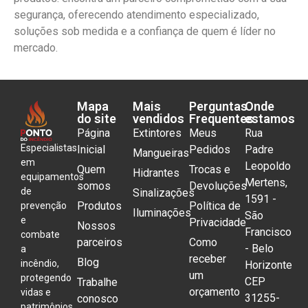
segurança, oferecendo atendimento especializado,
soluções sob medida e a confiança de quem é líder no
mercado.
Mapa
Mais
Perguntas
Onde
do site
vendidos
Frequentes
estamos
Página
Extintores
Meus
Rua
Especialistas
Inicial
Pedidos
Padre
Mangueiras
em
Leopoldo
Quem
Trocas e
Hidrantes
equipamentos
Mertens,
somos
Devoluções
de
Sinalizações
1591 -
Produtos
Política de
prevenção
Iluminações
São
e
Privacidade
Nossos
Francisco
combate
parceiros
Como
- Belo
a
receber
Blog
incêndio,
Horizonte
um
protegendo
CEP
Trabalhe
orçamento
vidas e
31255-
conosco
patrimônios