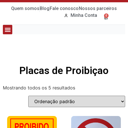
Quem somos
Blog
Fale conosco
Nossos parceiros
Minha Conta
0
Tubos e Conexões
Bombas e Quadros
Placas de Proibiçao
Mostrando todos os 5 resultados