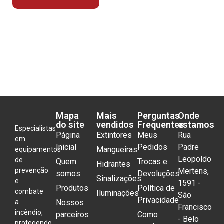
Mapa
Mais
Perguntas
Onde
do site
vendidos
Frequentes
estamos
Especialistas
Página
Extintores
Meus
Rua
em
Inicial
Pedidos
Padre
Mangueiras
equipamentos
Leopoldo
de
Quem
Trocas e
Hidrantes
prevenção
Mertens,
somos
Devoluções
Sinalizações
e
1591 -
Produtos
Política de
combate
Iluminações
São
Privacidade
a
Nossos
Francisco
incêndio,
parceiros
Como
- Belo
protegendo