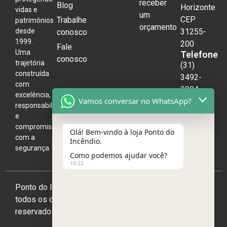
receber
Blog
Horizonte
vidas e
um
CEP
Trabalhe
patrimônios
orçamento
desde
31255-
conosco
1999.
200
Fale
Uma
Telefone
conosco
trajetória
(31)
construída
3492-
com
3004
excelência,
Vamos conversar no WhatsApp?
responsabilidade
e
compromisso
Olá! Bem-vindo à loja Ponto do
com a
Incêndio.
segurança.
Como podemos ajudar você?
10:22
Ponto do Incêndio 2026,
todos os direitos
reservados