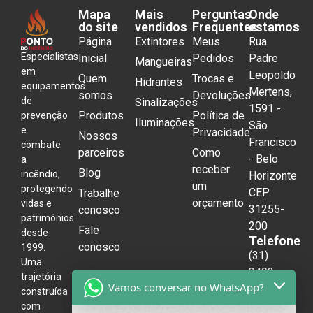
Mapa
Mais
Perguntas
Onde
do site
vendidos
Frequentes
estamos
Página
Extintores
Meus
Rua
Especialistas
Inicial
Pedidos
Padre
Mangueiras
em
Leopoldo
Quem
Trocas e
Hidrantes
equipamentos
Mertens,
somos
Devoluções
de
Sinalizações
1591 -
Produtos
Política de
prevenção
Iluminações
São
e
Privacidade
Nossos
Francisco
combate
parceiros
Como
- Belo
a
receber
Blog
incêndio,
Horizonte
um
protegendo
CEP
Trabalhe
orçamento
vidas e
31255-
conosco
patrimônios
200
Fale
desde
Telefone
conosco
1999.
(31)
Uma
3492-
trajetória
Vamos conversar no WhatsApp?
3004
construída
com