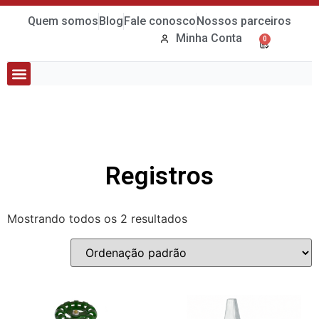
Quem somos
Blog
Fale conosco
Nossos parceiros
Minha Conta
0
Tubos e Conexões
Bombas e Quadros
Registros
Mostrando todos os 2 resultados