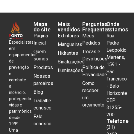
Mapa
Mais
Perguntas
Onde
do site
vendidos
Frequentes
estamos
Página
Extintores
Meus
Rua
Especialistas
Inicial
Pedidos
Padre
Mangueiras
em
Leopoldo
Quem
Trocas e
Hidrantes
equipamentos
Mertens,
somos
Devoluções
de
Sinalizações
1591 -
Produtos
Política de
prevenção
Iluminações
São
e
Privacidade
Nossos
Francisco
combate
parceiros
Como
- Belo
a
receber
Blog
incêndio,
Horizonte
um
protegendo
CEP
Trabalhe
orçamento
vidas e
31255-
conosco
patrimônios
200
Fale
desde
Telefone
conosco
1999.
(31)
Uma