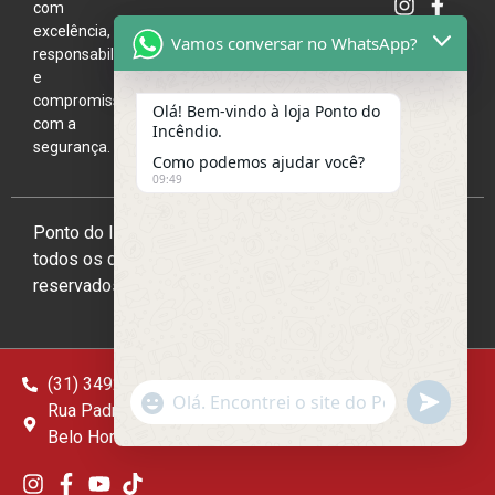
com
excelência,
Vamos conversar no WhatsApp?
responsabilidade
e
compromisso
Olá! Bem-vindo à loja Ponto do
com a
Incêndio.
segurança.
Como podemos ajudar você?
09:49
Ponto do Incêndio 2026,
todos os direitos
reservados
(31) 3492-3004
(31) 98234-2400
undefine
"+chaty_settings.lang.emoji_picker+"
WhatsApp
Rua Padre Leopoldo Mertens, 1591 - São Francisco,
Message
Belo Horizonte - MG