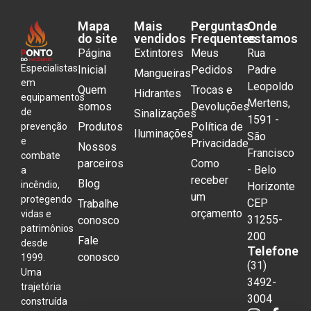
Mapa
Mais
Perguntas
Onde
do site
vendidos
Frequentes
estamos
Página
Extintores
Meus
Rua
Especialistas
Inicial
Pedidos
Padre
Mangueiras
em
Leopoldo
Quem
Trocas e
Hidrantes
equipamentos
Mertens,
somos
Devoluções
de
Sinalizações
1591 -
Produtos
Política de
prevenção
Iluminações
São
e
Privacidade
Nossos
Francisco
combate
parceiros
Como
- Belo
a
receber
Blog
incêndio,
Horizonte
um
protegendo
CEP
Trabalhe
orçamento
vidas e
31255-
conosco
patrimônios
200
Fale
desde
Telefone
conosco
1999.
(31)
Uma
3492-
trajetória
3004
construída