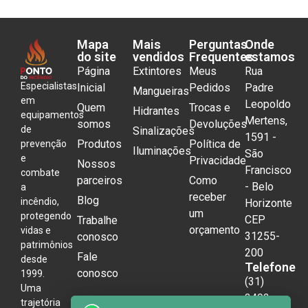
Mapa
Mais
Perguntas
Onde
do site
vendidos
Frequentes
estamos
Página
Extintores
Meus
Rua
Especialistas
Inicial
Pedidos
Padre
Mangueiras
em
Leopoldo
Quem
Trocas e
Hidrantes
equipamentos
Mertens,
somos
Devoluções
de
Sinalizações
1591 -
Produtos
Política de
prevenção
Iluminações
São
e
Privacidade
Nossos
Francisco
combate
parceiros
Como
- Belo
a
receber
Blog
incêndio,
Horizonte
um
protegendo
CEP
Trabalhe
orçamento
vidas e
31255-
conosco
patrimônios
200
Fale
desde
Telefone
conosco
1999.
(31)
Uma
3492-
trajetória