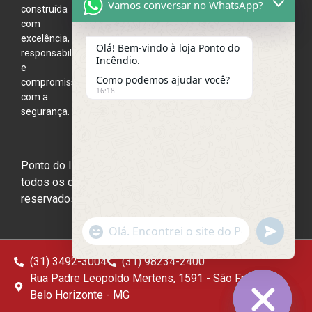
Vamos conversar no WhatsApp?
3004
construída
com
excelência,
Olá! Bem-vindo à loja Ponto do
responsabilidade
Incêndio.
e
Como podemos ajudar você?
compromisso
16:18
com a
segurança.
Ponto do Incêndio 2026,
todos os direitos
reservados
undefine
"+chaty_settings.lang.emoji_picker+"
WhatsApp
Message
(31) 3492-3004
(31) 98234-2400
Rua Padre Leopoldo Mertens, 1591 - São Francisco,
Belo Horizonte - MG