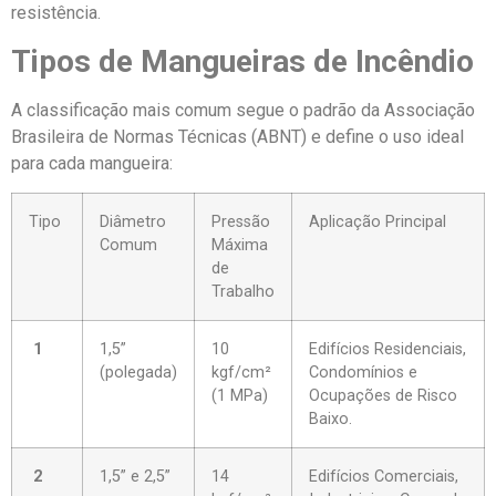
resistência.
Tipos de Mangueiras de Incêndio
A classificação mais comum segue o padrão da Associação
Brasileira de Normas Técnicas (ABNT) e define o uso ideal
para cada mangueira:
Tipo
Diâmetro
Pressão
Aplicação Principal
Comum
Máxima
de
Trabalho
1
1,5”
10
Edifícios Residenciais,
(polegada)
kgf/cm²
Condomínios e
(1 MPa)
Ocupações de Risco
Baixo.
2
1,5” e 2,5”
14
Edifícios Comerciais,