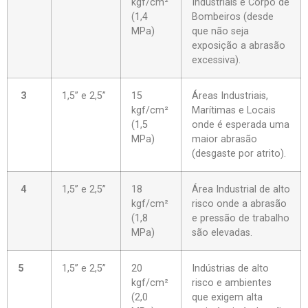
kgf/cm²
Industriais e Corpo de
(1,4
Bombeiros (desde
MPa)
que não seja
exposição a abrasão
excessiva).
3
1,5” e 2,5”
15
Áreas Industriais,
kgf/cm²
Marítimas e Locais
(1,5
onde é esperada uma
MPa)
maior abrasão
(desgaste por atrito).
4
1,5” e 2,5”
18
Área Industrial de alto
kgf/cm²
risco onde a abrasão
(1,8
e pressão de trabalho
MPa)
são elevadas.
5
1,5” e 2,5”
20
Indústrias de alto
kgf/cm²
risco e ambientes
(2,0
que exigem alta