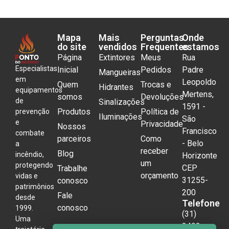
Mapa
Mais
Perguntas
Onde
do site
vendidos
Frequentes
estamos
Página
Extintores
Meus
Rua
Especialistas
Inicial
Pedidos
Padre
Mangueiras
em
Leopoldo
Quem
Trocas e
Hidrantes
equipamentos
Mertens,
somos
Devoluções
de
Sinalizações
1591 -
Produtos
Política de
prevenção
Iluminações
São
e
Privacidade
Nossos
Francisco
combate
parceiros
Como
- Belo
a
receber
Blog
incêndio,
Horizonte
um
protegendo
CEP
Trabalhe
orçamento
vidas e
31255-
conosco
patrimônios
200
Fale
desde
Telefone
conosco
1999.
(31)
Uma
3492-