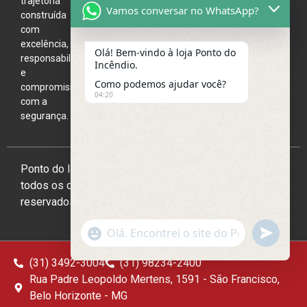
trajetória
Vamos conversar no WhatsApp?
3004
construída
com
excelência,
Olá! Bem-vindo à loja Ponto do
responsabilidade
Incêndio.
e
Como podemos ajudar você?
compromisso
04:20
com a
segurança.
Ponto do Incêndio 2026,
todos os direitos
reservados
undefine
"+chaty_settings.lang.emoji_picker+"
WhatsApp
Message
(31) 3492-3004
(31) 98234-2400
Rua Padre Leopoldo Mertens, 1591 - São Francisco,
Belo Horizonte - MG