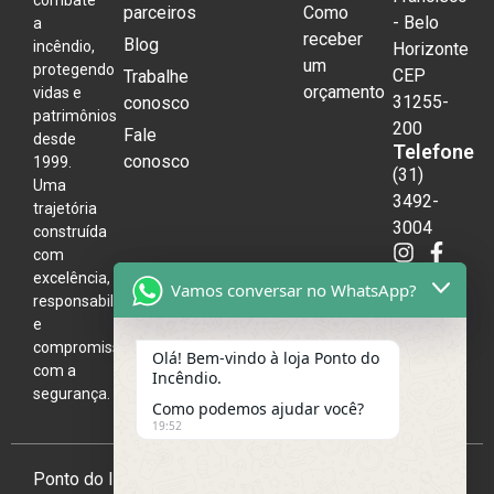
parceiros
Como
- Belo
a
receber
Blog
incêndio,
Horizonte
um
protegendo
CEP
Trabalhe
orçamento
vidas e
31255-
conosco
patrimônios
200
Fale
desde
Telefone
conosco
1999.
(31)
Uma
3492-
trajetória
3004
construída
com
excelência,
Vamos conversar no WhatsApp?
responsabilidade
e
compromisso
Olá! Bem-vindo à loja Ponto do
com a
Incêndio.
segurança.
Como podemos ajudar você?
19:52
Ponto do Incêndio 2026,