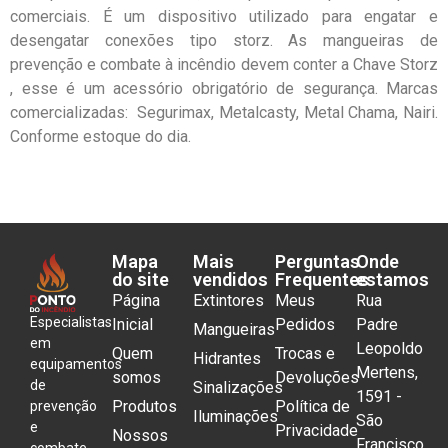
comerciais. É um dispositivo utilizado para engatar e
desengatar conexões tipo storz. As mangueiras de
prevenção e combate à incêndio devem conter a Chave Storz
, esse é um acessório obrigatório de segurança. Marcas
comercializadas: Segurimax, Metalcasty, Metal Chama, Nairi.
Conforme estoque do dia.
Mapa
Mais
Perguntas
Onde
do site
vendidos
Frequentes
estamos
Página
Extintores
Meus
Rua
Especialistas
Inicial
Pedidos
Padre
Mangueiras
em
Leopoldo
Quem
Trocas e
Hidrantes
equipamentos
Mertens,
somos
Devoluções
de
Sinalizações
1591 -
Produtos
Política de
prevenção
Iluminações
São
e
Privacidade
Nossos
Francisco
combate