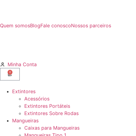
Quem somos
Blog
Fale conosco
Nossos parceiros
Minha Conta
0
Extintores
Acessórios
Extintores Portáteis
Extintores Sobre Rodas
Mangueiras
Caixas para Mangueiras
Mangueiras Tipo 1