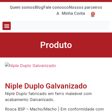
Quem somos
Blog
Fale conosco
Nossos parceiros
Minha Conta
0
Tubos e Conexões
Bombas e Quadros
Produto
Niple Duplo Galvanizado
Niple Duplo fabricado em ferro maleável com
acabamento Galvanizado.
Rosca BSP – Macho/Macho | Em conformidade com