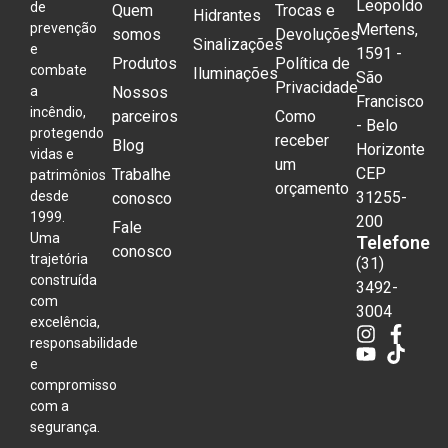
Leopoldo
de
Quem
Trocas e
Hidrantes
prevenção
Mertens,
somos
Devoluções
Sinalizações
e
1591 -
Produtos
Política de
combate
Iluminações
São
Privacidade
a
Nossos
Francisco
incêndio,
parceiros
Como
- Belo
protegendo
receber
Blog
Horizonte
vidas e
um
CEP
Trabalhe
patrimônios
orçamento
desde
31255-
conosco
1999.
200
Fale
Uma
Telefone
conosco
trajetória
(31)
construída
3492-
com
3004
excelência,
responsabilidade
e
compromisso
com a
segurança.