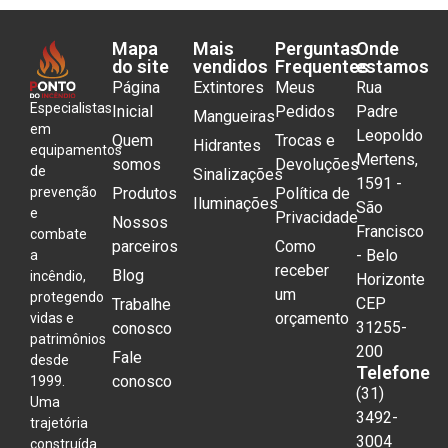
Mapa
Mais
Perguntas
Onde
do site
vendidos
Frequentes
estamos
Página
Extintores
Meus
Rua
Especialistas
Inicial
Pedidos
Padre
Mangueiras
em
Leopoldo
Quem
Trocas e
Hidrantes
equipamentos
Mertens,
somos
Devoluções
de
Sinalizações
1591 -
Produtos
Política de
prevenção
Iluminações
São
e
Privacidade
Nossos
Francisco
combate
parceiros
Como
- Belo
a
receber
Blog
incêndio,
Horizonte
um
protegendo
CEP
Trabalhe
orçamento
vidas e
31255-
conosco
patrimônios
200
Fale
desde
Telefone
conosco
1999.
(31)
Uma
3492-
trajetória
3004
construída