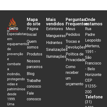
Mapa
Mais
Perguntas
Onde
do site
vendidos
Frequentes
estamos
Página
Extintores
Meus
Rua
Especialistas
Inicial
Pedidos
Padre
Mangueiras
em
Leopoldo
Quem
Trocas e
Hidrantes
equipamentos
Mertens,
somos
Devoluções
de
Sinalizações
1591 -
Produtos
Política de
prevenção
Iluminações
São
e
Privacidade
Nossos
Francisco
combate
parceiros
Como
- Belo
a
receber
Blog
incêndio,
Horizonte
um
protegendo
CEP
Trabalhe
orçamento
vidas e
31255-
conosco
patrimônios
200
Fale
desde
Telefone
conosco
1999.
(31)
Uma