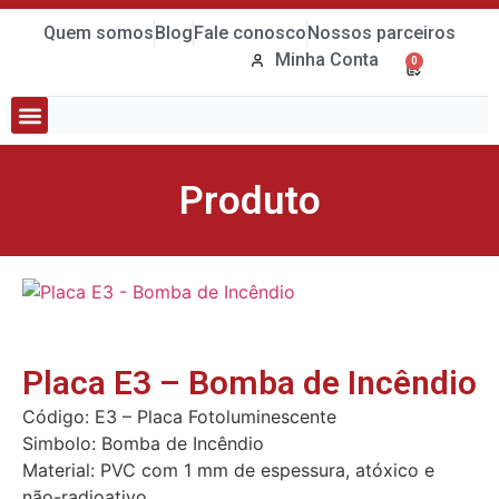
Quem somos
Blog
Fale conosco
Nossos parceiros
Minha Conta
0
Tubos e Conexões
Bombas e Quadros
Produto
Placa E3 – Bomba de Incêndio
Código: E3 – Placa Fotoluminescente
Simbolo: Bomba de Incêndio
Material: PVC com 1 mm de espessura, atóxico e
não-radioativo