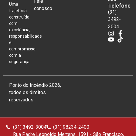
Fale
Uma
Telefone
conosco
trajetória
(31)
construída
3492-
com
3004
excelência,
responsabilidade
e
compromisso
com a
segurança.
Ponto do Incêndio 2026,
todos os direitos
reservados
(31) 3492-3004
(31) 98234-2400
Rua Padre Leopoldo Mertens, 1591 - São Francisco,