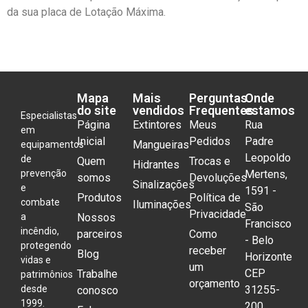
da sua placa de Lotação Máxima.
Mapa
Mais
Perguntas
Onde
do site
vendidos
Frequentes
estamos
Especialistas
Página
Extintores
Meus
Rua
em
Inicial
Pedidos
Padre
Mangueiras
equipamentos
Leopoldo
de
Quem
Trocas e
Hidrantes
prevenção
Mertens,
somos
Devoluções
Sinalizações
e
1591 -
Produtos
Política de
combate
Iluminações
São
Privacidade
a
Nossos
Francisco
incêndio,
parceiros
Como
- Belo
protegendo
receber
Blog
Horizonte
vidas e
um
CEP
Trabalhe
patrimônios
orçamento
desde
31255-
conosco
1999.
200