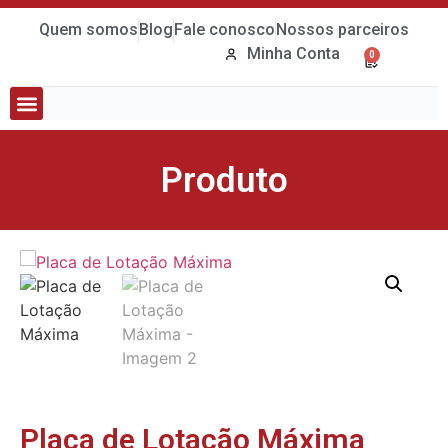
Quem somos
Blog
Fale conosco
Nossos parceiros
Minha Conta
0
Tubos e Conexões
Bombas e Quadros
Produto
Placa de Lotação Máxima