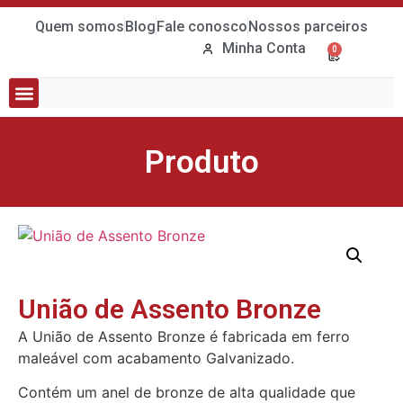
Quem somos
Blog
Fale conosco
Nossos parceiros
Minha Conta
0
Tubos e Conexões
Bombas e Quadros
Produto
União de Assento Bronze
A União de Assento Bronze é fabricada em ferro
maleável com acabamento Galvanizado.
Contém um anel de bronze de alta qualidade que