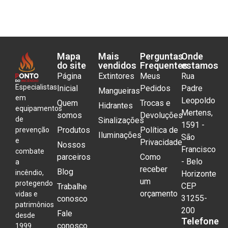
Mapa
Mais
Perguntas
Onde
do site
vendidos
Frequentes
estamos
Página
Extintores
Meus
Rua
Especialistas
Inicial
Pedidos
Padre
Mangueiras
em
Leopoldo
Quem
Trocas e
Hidrantes
equipamentos
Mertens,
somos
Devoluções
de
Sinalizações
1591 -
Produtos
Política de
prevenção
Iluminações
São
e
Privacidade
Nossos
Francisco
combate
parceiros
Como
- Belo
a
receber
Blog
incêndio,
Horizonte
um
protegendo
CEP
Trabalhe
orçamento
vidas e
31255-
conosco
patrimônios
200
Fale
desde
Telefone
conosco
1999.