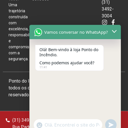
(31)
Uma
3492-
trajetória
3004
construída
com
excelência,
Vamos conversar no WhatsApp?
responsabilidade
e
compromisso
Olá! Bem-vindo à loja Ponto do
com a
Incêndio.
segurança.
Como podemos ajudar você?
11:41
Ponto do Incêndio 2026,
todos os direitos
reservados
(31) 3492-3004
(31) 98234-2400
undefine
"+chaty_settings.lang.emoji_picker+"
WhatsApp
Rua Padre Leopoldo Mertens, 1591 - São Francisco,