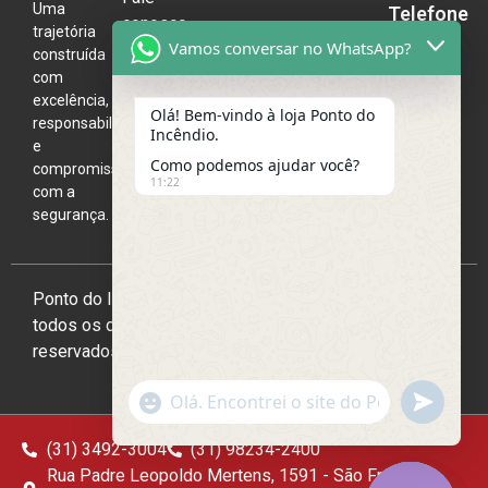
Uma
Telefone
conosco
trajetória
(31)
Vamos conversar no WhatsApp?
construída
3492-
com
3004
excelência,
Olá! Bem-vindo à loja Ponto do
responsabilidade
Incêndio.
e
Como podemos ajudar você?
compromisso
11:22
com a
segurança.
Ponto do Incêndio 2026,
todos os direitos
reservados
undefine
"+chaty_settings.lang.emoji_picker+"
WhatsApp
Message
(31) 3492-3004
(31) 98234-2400
Rua Padre Leopoldo Mertens, 1591 - São Francisco,