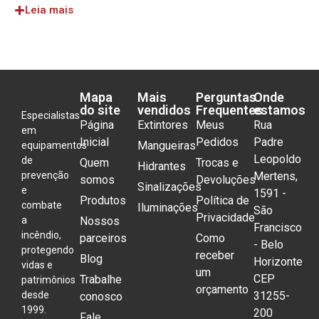
Leia mais
Mapa
Mais
Perguntas
Onde
do site
vendidos
Frequentes
estamos
Especialistas
Página
Extintores
Meus
Rua
em
Inicial
Pedidos
Padre
Mangueiras
equipamentos
Leopoldo
de
Quem
Trocas e
Hidrantes
prevenção
Mertens,
somos
Devoluções
Sinalizações
e
1591 -
Produtos
Política de
combate
Iluminações
São
Privacidade
a
Nossos
Francisco
incêndio,
parceiros
Como
- Belo
protegendo
receber
Blog
Horizonte
vidas e
um
CEP
Trabalhe
patrimônios
orçamento
desde
31255-
conosco
1999.
200
Fale