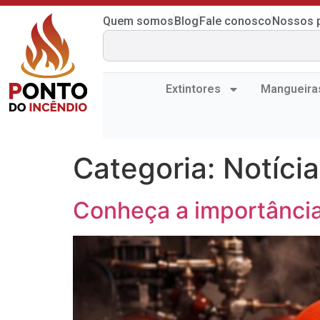
Quem somos
Blog
Fale conosco
Nossos p
Extintores
Mangueira
Categoria:
Notíci
Conheça a importânci