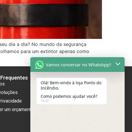
 seu dia a dia? No mundo da segurança
, olhamos para um extintor apenas como
Vamos conversar no WhatsApp?
 Frequentes
Onde estamos
Olá! Bem-vindo à loja Ponto do
os
Rua Padre Leopoldo Mertens,
Incêndio.
1591 - São Francisco - Belo
voluções
Como podemos ajudar você?
Horizonte CEP 31255-200
Privacidade
19:23
Telefone
er um orçamento
(31) 3492-3004