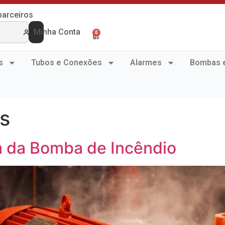
arceiros
Minha Conta
0
s
Tubos e Conexões
Alarmes
Bombas 
as
a da Bomba de Incêndio